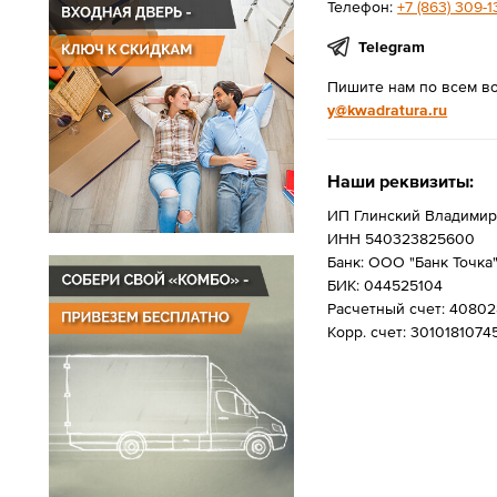
Телефон:
+7 (863) 309-1
Telegram
Пишите нам по всем в
y@kwadratura.ru
Наши реквизиты:
ИП Глинский Владими
ИНН 540323825600
Банк: ООО "Банк Точка
БИК: 044525104
Расчетный счет: 4080
Корр. счет: 301018107