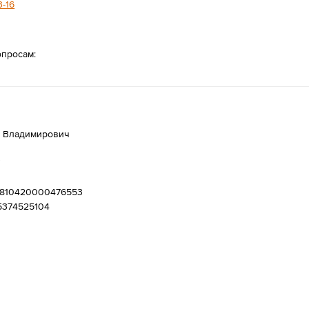
3-16
опросам:
р Владимирович
"
2810420000476553
45374525104