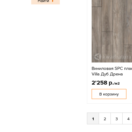
Найти
Виниловая SPC план
Villa Дуб Дрена
2'258 р.
/м2
В корзину
1
2
3
4