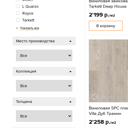
Виниловая замкова
Tarkett Deep House 
L Quarzo
Royce
2'199 р.
/м2
Tarkett
В корзину
Timber
Кронапласт
Показать все
Место производства
Коллекция
Толщина
Виниловая SPC план
Villa Дуб Трамин
2'258 р.
/м2