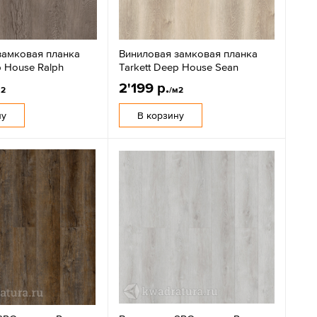
замковая планка
Виниловая замковая планка
p House Ralph
Tarkett Deep House Sean
2'199 р.
м2
/м2
ну
В корзину