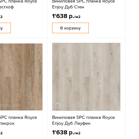
SPC планка Royce
Виниловая SPC планка Royce
естхоф
Enjoy Дуб Стен
1'638 р.
м2
/м2
ну
В корзину
SPC планка Royce
Виниловая SPC планка Royce
Блэкрок
Enjoy Дуб Лауфен
1'638 р.
м2
/м2