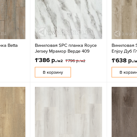
ка Betta
Виниловая SPC планка Royce
Виниловая 
Jersey Мрамор Верде 409
Enjoy Дуб Г
1'386 р.
1'638 р.
1'796 р.
/м2
/м2
/
В корзину
В корзи