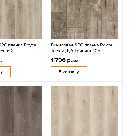
SPC планка Royce
Виниловая SPC планка Royce
ленвей
Jersey Дуб Тринити 405
1'796 р.
м2
/м2
ну
В корзину