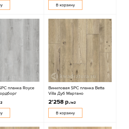
ну
В корзину
SPC планка Royce
Виниловая SPC планка Betta
Нордборг
Villa Дуб Мартано
2'258 р.
м2
/м2
ну
В корзину