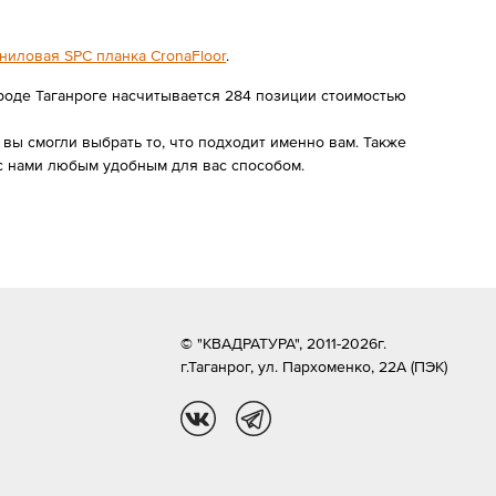
ниловая SPC планка CronaFloor
.
ороде Таганроге насчитывается 284 позиции стоимостью
ы смогли выбрать то, что подходит именно вам. Также
 с нами любым удобным для вас способом.
© "КВАДРАТУРА", 2011-2026г.
г.Таганрог,
ул. Пархоменко, 22А (ПЭК)
vk
tg