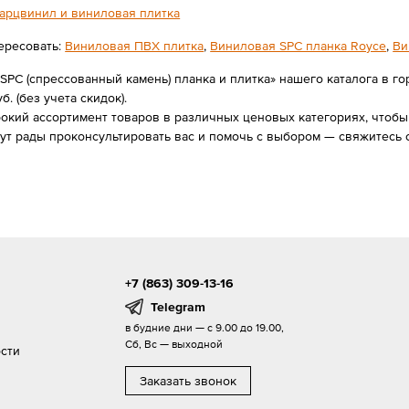
арцвинил и виниловая плитка
ересовать:
Виниловая ПВХ плитка
,
Виниловая SPС планка Royce
,
Ви
SPС (спрессованный камень) планка и плитка» нашего каталога в г
уб. (без учета скидок).
ий ассортимент товаров в различных ценовых категориях, чтобы в
ут рады проконсультировать вас и помочь с выбором — свяжитесь
+7 (863) 309-13-16
Telegram
в будние дни — с 9.00 до 19.00,
Сб, Вс — выходной
сти
Заказать звонок