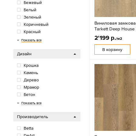
Бежевый
Белый
Зеленый
Виниловая замкова
Коричневый
Tarkett Deep House
Красный
2'199 р.
/м2
Многоцветный
Оранжевый/желтый
Розовый/фиолетовый
Серый
Синий/голубой
Черный
Показать все
В корзину
Дизайн
Крошка
Камень
Дерево
Мрамор
Бетон
Елочка
Показать все
Производитель
Betta
DeArt