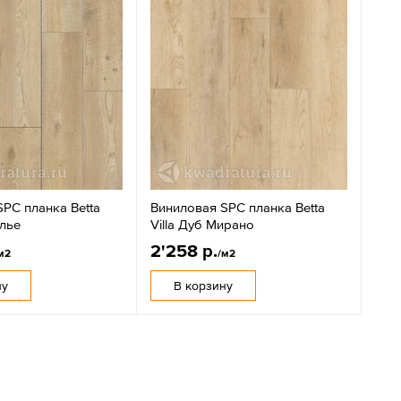
PC планка Betta
Виниловая SPC планка Betta
алье
Villa Дуб Мирано
2'258 р.
м2
/м2
ну
В корзину