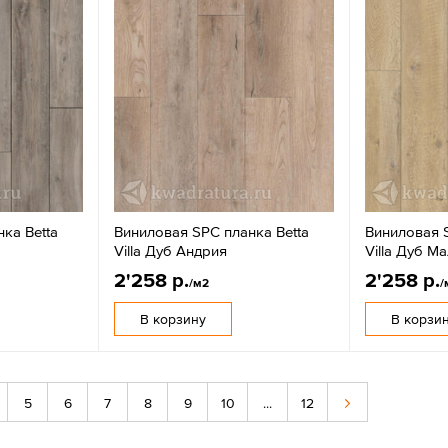
ка Betta
Виниловая SPC планка Betta
Виниловая S
Villa Дуб Андрия
Villa Дуб М
2'258 р.
2'258 р.
/м2
/
В корзину
В корзи
5
6
7
8
9
10
...
12