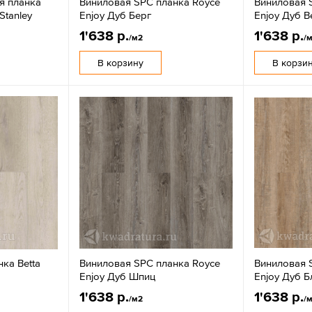
я планка
Виниловая SPC планка Royce
Виниловая 
Stanley
Enjoy Дуб Берг
Enjoy Дуб В
1'638 р.
1'638 р.
/м2
/
В корзину
В корзи
ка Betta
Виниловая SPC планка Royce
Виниловая 
Enjoy Дуб Шпиц
Enjoy Дуб 
1'638 р.
1'638 р.
/м2
/