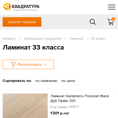
Таганрог
Скидки
Акции
ОТДЕЛОЧНЫЕ МАТЕРИАЛЫ
Готовые решения
0
Каталог товаров
+7 (863) 309-13-16
Доставка и оплата
Контакты
в будние дни — с 9.00 до 19.00,
Сб, Вс — выходной
Каталог
|
Напольные покрытия
|
Ламинат
|
33 класс
Отзывы
ЗАКАЗАТЬ ЗВОНОК
Ламинат 33 класса
Вход
/
Регистрация
Фильтровать
Сортировать по:
по названию
по цене
Ламинат Kastamonu Floorpan Black
Дуб Прайс 001
Код товара: 121977
1'201 р.
/м2