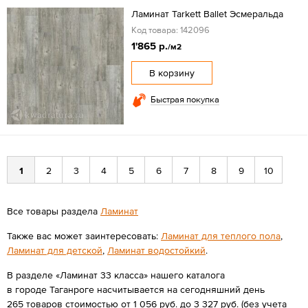
Ламинат Tarkett Ballet Эсмеральда
Код товара: 142096
1'865 р.
/м2
В корзину
Быстрая покупка
1
2
3
4
5
6
7
8
9
10
Все товары раздела
Ламинат
Также вас может заинтересовать:
Ламинат для теплого пола
,
Ламинат для детской
,
Ламинат водостойкий
.
В разделе «Ламинат 33 класса» нашего каталога
в городе Таганроге насчитывается на сегодняшний день
265 товаров стоимостью от 1 056 руб. до 3 327 руб. (без учета