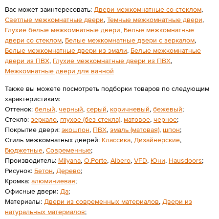
Вас может заинтересовать:
Двери межкомнатные со стеклом
,
Светлые межкомнатные двери
,
Темные межкомнатные двери
,
Глухие белые межкомнатные двери
,
Белые межкомнатные
двери со стеклом
,
Белые межкомнатные двери с зеркалом
,
Белые межкомнатные двери из эмали
,
Белые межкомнатные
двери из ПВХ
,
Глухие межкомнатные двери из ПВХ
,
Межкомнатные двери для ванной
Также вы можете посмотреть подборки товаров по следующим
характеристикам:
Оттенок:
белый
,
черный
,
серый
,
коричневый
,
бежевый
;
Стекло:
зеркало
,
глухое (без стекла)
,
матовое
,
черное
;
Покрытие двери:
экошпон
,
ПВХ
,
эмаль (матовая)
,
шпон
;
Стиль межкомнатных дверей:
Классика
,
Дизайнерские
,
Бюджетные
,
Современные
;
Производитель:
Мilyana
,
O.Porte
,
Albero
,
VFD
,
Юни
,
Hausdoors
;
Рисунок:
Бетон
,
Дерево
;
Кромка:
алюминиевая
;
Офисные двери:
Да
;
Материалы:
Двери из современных материалов
,
Двери из
натуральных материалов
;