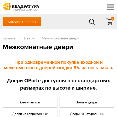
Таганрог
Скидки
Акции
ОТДЕЛОЧНЫЕ МАТЕРИАЛЫ
Готовые решения
0
Каталог товаров
+7 (863) 309-13-16
Доставка и оплата
Контакты
в будние дни — с 9.00 до 19.00,
Сб, Вс — выходной
Каталог
|
Двери
|
Межкомнатные двери
Отзывы
ЗАКАЗАТЬ ЗВОНОК
Межкомнатные двери
Вход
/
Регистрация
При одновременной покупке входной и
межкомнатных дверей скидка 5% на весь заказ.
Двери OPorte доступны в нестандартных
размерах по высоте и ширине.
Двери эмаль
Белые двери
Двери из современных
Двери из натуральных