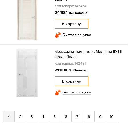
Код товара: 142474
24'981 р.
/Полотно
В корзину
Быстрая покупка
Межкомнатная дверь Мильяна ID-HL
эмаль белая
Код товара: 142491
21'004 р.
/Полотно
В корзину
Быстрая покупка
1
2
3
4
5
6
7
8
9
10