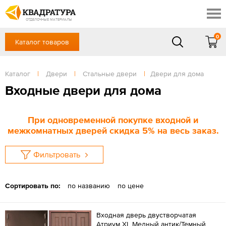
Таганрог
Скидки
Акции
ОТДЕЛОЧНЫЕ МАТЕРИАЛЫ
Готовые решения
0
Каталог товаров
+7 (863) 309-13-16
Доставка и оплата
Контакты
в будние дни — с 9.00 до 19.00,
Сб, Вс — выходной
Каталог
|
Двери
|
Стальные двери
|
Двери для дома
Отзывы
ЗАКАЗАТЬ ЗВОНОК
Входные двери для дома
Вход
/
Регистрация
При одновременной покупке входной и
межкомнатных дверей скидка 5% на весь заказ.
Фильтровать
Сортировать по:
по названию
по цене
Входная дверь двустворчатая
Атриум XL Медный антик/Темный