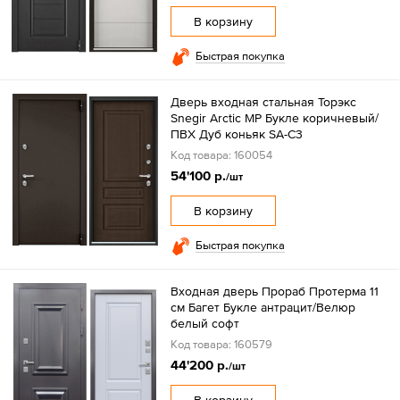
В корзину
Быстрая покупка
Дверь входная стальная Торэкс
Snegir Arctic МР Букле коричневый/
ПВХ Дуб коньяк SA-С3
Код товара: 160054
54'100 р.
/шт
В корзину
Быстрая покупка
Входная дверь Прораб Протерма 11
см Багет Букле антрацит/Велюр
белый софт
Код товара: 160579
44'200 р.
/шт