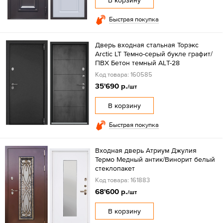
В корзину
Быстрая покупка
Дверь входная стальная Торэкс
Arctic LT Темно-серый букле графит/
ПВХ Бетон темный АLТ-28
Код товара: 160585
35'690 р.
/шт
В корзину
Быстрая покупка
Входная дверь Атриум Джулия
Термо Медный антик/Винорит белый
стеклопакет
Код товара: 161883
68'600 р.
/шт
В корзину