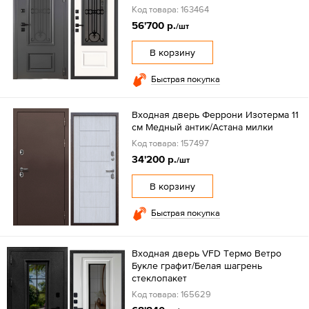
Код товара: 163464
56'700 р.
/шт
В корзину
Быстрая покупка
Входная дверь Феррони Изотерма 11
см Медный антик/Астана милки
Код товара: 157497
34'200 р.
/шт
В корзину
Быстрая покупка
Входная дверь VFD Tермо Ветро
Букле графит/Белая шагрень
стеклопакет
Код товара: 165629