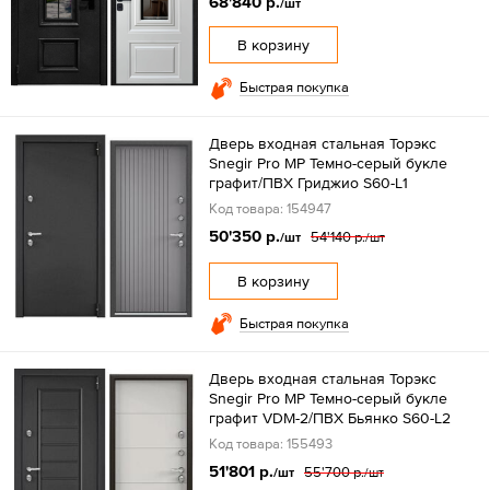
68'840 р.
/шт
В корзину
Быстрая покупка
Дверь входная стальная Торэкс
Snegir Pro MP Темно-серый букле
графит/ПВХ Гриджио S60-L1
Код товара: 154947
50'350 р.
54'140 р.
/шт
/шт
В корзину
Быстрая покупка
Дверь входная стальная Торэкс
Snegir Pro MP Темно-серый букле
графит VDM-2/ПВХ Бьянко S60-L2
Код товара: 155493
51'801 р.
55'700 р.
/шт
/шт