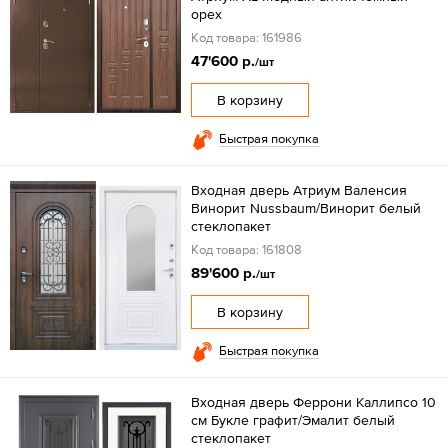
орех
Код товара: 161986
47'600 р.
/шт
В корзину
Быстрая покупка
Входная дверь Атриум Валенсия
Винорит Nussbaum/Винорит белый
стеклопакет
Код товара: 161808
89'600 р.
/шт
В корзину
Быстрая покупка
Входная дверь Феррони Каллипсо 10
см Букле графит/Эмалит белый
стеклопакет