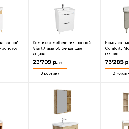
ля ванной
Комплект мебели для ванной
Комплект м
б золотой
Viant Лима 60 белый два
Comforty М
ящика
глянец
23'709 р.
75'285 р
/кт.
В корзину
В корзи