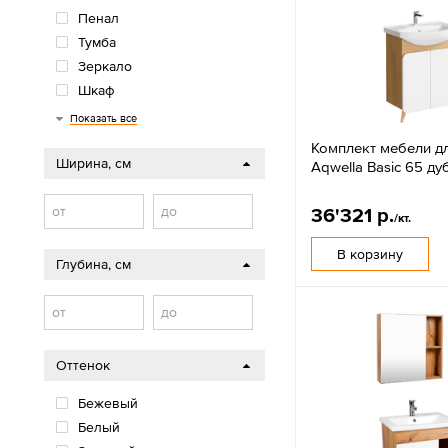
Пенал
Тумба
Зеркало
Шкаф
Столешница
Стеллаж
Полка
Консоль
Показать все
Комплект мебели д
Ширина, см
Aqwella Basic 65 ду
от
до
36'321 р.
/кт.
В корзину
Глубина, см
от
до
Оттенок
Бежевый
Белый