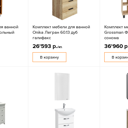
ля ванной
Комплект мебели для ванной
Комплект м
польный
Onika Легран 60.13 дуб
Grossman Ф
галифакс
сонома
26'593 р.
36'960 р
/кт.
В корзину
В корзи