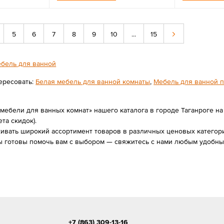
5
6
7
8
9
10
...
15
бель для ванной
ересовать:
Белая мебель для ванной комнаты
,
Мебель для ванной 
мебели для ванных комнат» нашего каталога в городе Таганроге на
ета скидок).
вать широкий ассортимент товаров в различных ценовых категория
 готовы помочь вам с выбором — свяжитесь с нами любым удобным
+7 (863) 309-13-16