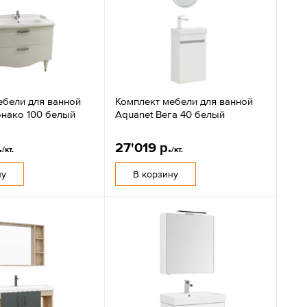
ебели для ванной
Комплект мебели для ванной
онако 100 белый
Aquanet Вега 40 белый
.
27'019 р.
/кт.
/кт.
ну
В корзину