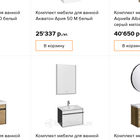
ля ванной
Комплект мебели для ванной
Комплект м
90 белый
Акватон Ария 50 М белый
Aqwella Alb
серый мато
25'337 р.
40'650 р
/кт.
В корзину
В корзи
ля ванной
Комплект мебели для ванной
Комплект м