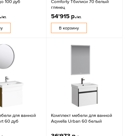
go 100 дуб
Comforty Тбилиси 70 белый
глянец
.
54'915 р.
/кт.
/кт.
ну
В корзину
ебели для ванной
Комплект мебели для ванной
rt 60 дуб
Aqwella Urban 60 белый
.
36'973 р.