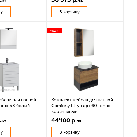
/кт.
/кт.
ну
В корзину
Акция
ебели для ванной
Комплект мебели для ванной
рона 58 белый
Comforty Штутгарт 60 темно-
коричневый
.
44'100 р.
/кт.
/кт.
ну
В корзину