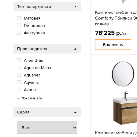
Тип поверхности
Комплект мебели д
Comforty Тбилиси 
Матовая
глянец
Глянцевая
78'225 р.
Фактурная
/кт.
В корзину
Производитель
Allen Brau
Aqua de Marco
Aquanet
Aqwella
Azario
Cersanit
Diwo
Grossman
Loranto
Onika
Roca
Stworki
Viant
Акватон
Итана
Сomforty
Показать все
Серия
Комплект мебели д