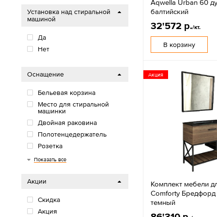
Aqwella Urban 60 д
балтийский
Установка над стиральной
машиной
32'572 р.
/кт.
Да
В корзину
Нет
Оснащение
Акция
Бельевая корзина
Место для стиральной
машинки
Двойная раковина
Полотенцедержатель
Розетка
Подсветка
Механизм доводчика
Часы
Bluetooth
Показать все
Акции
Комплект мебели д
Comforty Бредфорд
Скидка
темный
Акция
86'310 р.