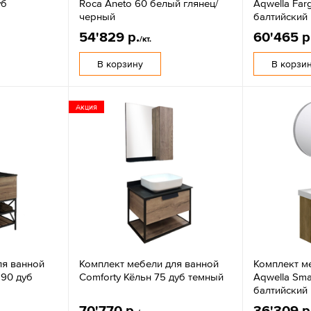
уб
Roca Aneto 60 белый глянец/
Aqwella Far
черный
балтийский
54'829 р.
60'465 р
/кт.
В корзину
В корзи
Акция
ля ванной
Комплект мебели для ванной
Комплект м
 90 дуб
Comforty Кёльн 75 дуб темный
Aqwella Sma
балтийский
70'770 р.
36'309 р