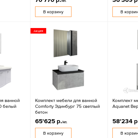
/кт.
В корзину
В корзи
Акция
ля ванной
Комплект мебели для ванной
Комплект м
0 белый
Comforty Эдинбург 75 светлый
Aquanet Ве
бетон
65'625 р.
58'234 р
/кт.
В корзину
В корзи