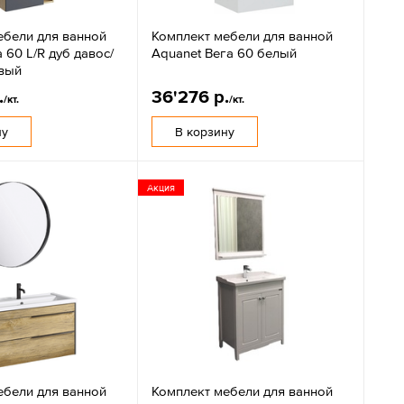
ебели для ванной
Комплект мебели для ванной
a 60 L/R дуб давос/
Aquanet Вега 60 белый
вый
.
36'276 р.
/кт.
/кт.
ну
В корзину
Акция
ебели для ванной
Комплект мебели для ванной