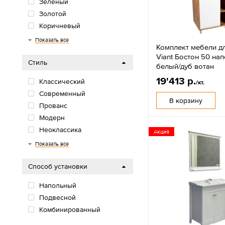
Зеленый
Золотой
Коричневый
Серебристый
Серый
Синий
Черный
Показать все
Комплект мебели д
Viant Бостон 50 на
Стиль
белый/дуб вотан
19'413 р.
Классический
/кт.
Современный
В корзину
Прованс
Модерн
Неоклассика
Акция
Ретро
Лофт
Показать все
Способ установки
Напольный
Подвесной
Комбинированный