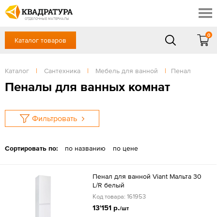
Таганрог
Скидки
Акции
ОТДЕЛОЧНЫЕ МАТЕРИАЛЫ
Готовые решения
0
Каталог товаров
+7 (863) 309-13-16
Доставка и оплата
Контакты
в будние дни — с 9.00 до 19.00,
Сб, Вс — выходной
Каталог
|
Сантехника
|
Мебель для ванной
|
Пенал
Отзывы
ЗАКАЗАТЬ ЗВОНОК
Пеналы для ванных комнат
Вход
/
Регистрация
Фильтровать
Сортировать по:
по названию
по цене
Пенал для ванной Viant Мальта 30
L/R белый
Код товара: 161953
13'151 р.
/шт