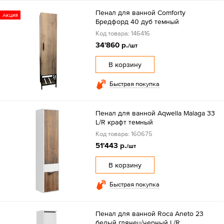
Пенал для ванной Comforty
Акция
Бредфорд 40 дуб темный
Код товара: 146416
34'860 р.
/шт
В корзину
Быстрая покупка
Пенал для ванной Aqwella Malaga 33
L/R крафт темный
Код товара: 160675
51'443 р.
/шт
В корзину
Быстрая покупка
Пенал для ванной Roca Aneto 23
белый глянец/черный L/R