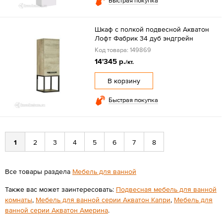
Быстрая покупка
Шкаф с полкой подвесной Акватон
Лофт Фабрик 34 дуб эндгрейн
Код товара: 149869
14'345 р.
/кт.
В корзину
Быстрая покупка
1
2
3
4
5
6
7
8
Все товары раздела
Мебель для ванной
Также вас может заинтересовать:
Подвесная мебель для ванной
комнаты
,
Мебель для ванной серии Акватон Капри
,
Мебель для
ванной серии Акватон Америна
.