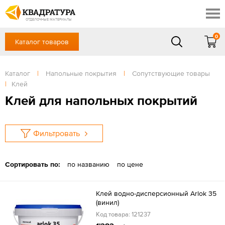
Таганрог
Скидки
Акции
ОТДЕЛОЧНЫЕ МАТЕРИАЛЫ
Готовые решения
0
Каталог товаров
+7 (863) 309-13-16
Доставка и оплата
Контакты
в будние дни — с 9.00 до 19.00,
Сб, Вс — выходной
Каталог
|
Напольные покрытия
|
Сопутствующие товары
Отзывы
|
Клей
ЗАКАЗАТЬ ЗВОНОК
Клей для напольных покрытий
Вход
/
Регистрация
Фильтровать
Сортировать по:
по названию
по цене
Клей водно-дисперсионный Arlok 35
(винил)
Код товара: 121237