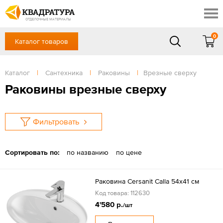
Таганрог
Скидки
Акции
ОТДЕЛОЧНЫЕ МАТЕРИАЛЫ
Готовые решения
0
Каталог товаров
+7 (863) 309-13-16
Доставка и оплата
Контакты
в будние дни — с 9.00 до 19.00,
Сб, Вс — выходной
Каталог
|
Сантехника
|
Раковины
|
Врезные сверху
Отзывы
ЗАКАЗАТЬ ЗВОНОК
Раковины врезные сверху
Вход
/
Регистрация
Фильтровать
Сортировать по:
по названию
по цене
Раковина Cersanit Calla 54x41 см
Код товара: 112630
4'580 р.
/шт