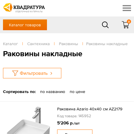
Таганрог
Скидки
Акции
ОТДЕЛОЧНЫЕ МАТЕРИАЛЫ
Готовые решения
0
Каталог товаров
+7 (863) 309-13-16
Доставка и оплата
Контакты
в будние дни — с 9.00 до 19.00,
Сб, Вс — выходной
Каталог
|
Сантехника
|
Раковины
|
Раковины накладные
Отзывы
ЗАКАЗАТЬ ЗВОНОК
Раковины накладные
Вход
/
Регистрация
Фильтровать
Сортировать по:
по названию
по цене
Раковина Azario 40x40 см AZ2179
Код товара: 145952
5'206 р.
/шт