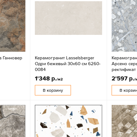
a Ганновер
Керамогранит Lasselsberger
Керамогран
Одри бежевый 30х60 см 6260-
Арсено сер
0084
ректификат
1'348 р.
2'597 р.
/м2
/
В корзину
В корзи