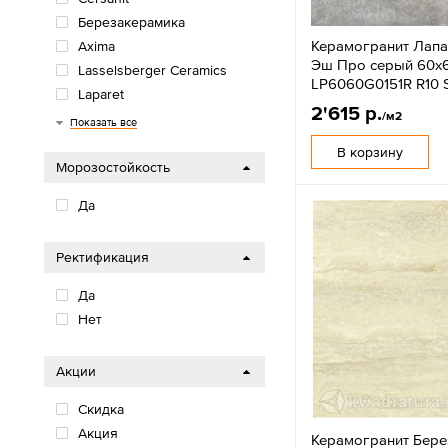
Березакерамика
Керамогранит Лап
Axima
Эш Про серый 60x
Lasselsberger Ceramics
LP6060G0151R R10 
Laparet
2'615 р.
/м2
Gresse
Грани Таганая
Sotgres
Пиастрелла
Casaticeramica
Gracia Ceramica
Primavera
Azario
Ceradim
Artkera
Delacora
Alma Ceramica
MG Ceramic
New Trend
LCM
Global Tile
Arcadia Ceramica
Показать все
В корзину
Морозостойкость
Да
Ректификация
Да
Нет
Акции
Скидка
Акция
Керамогранит Бер