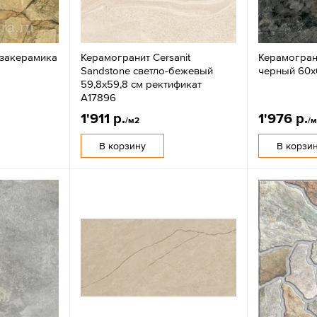
езакерамика
Керамогранит Cersanit
Керамогран
Sandstone светло-бежевый
черный 60x
59,8x59,8 см ректификат
A17896
1'911 р.
1'976 р.
/м2
/
В корзину
В корзи