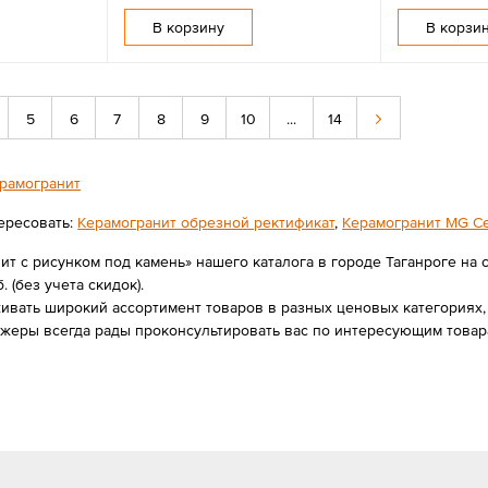
В корзину
В корзи
5
6
7
8
9
10
...
14
рамогранит
ересовать:
Керамогранит обрезной ректификат
,
Керамогранит MG Ce
ит с рисунком под камень» нашего каталога в городе Таганроге на
. (без учета скидок).
вать широкий ассортимент товаров в разных ценовых категориях, 
джеры всегда рады проконсультировать вас по интересующим товар