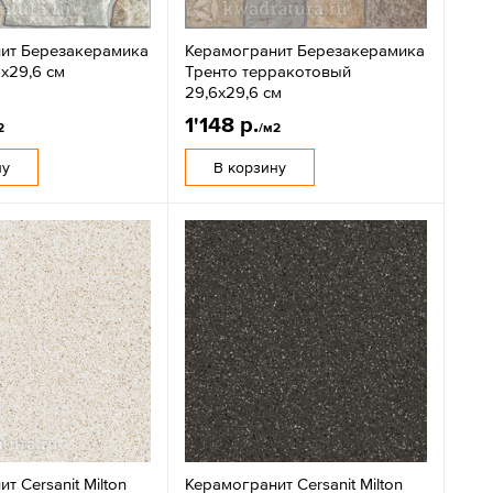
ит Березакерамика
Керамогранит Березакерамика
х29,6 см
Тренто терракотовый
29,6х29,6 см
1'148 р.
2
/м2
ну
В корзину
т Cersanit Milton
Керамогранит Cersanit Milton