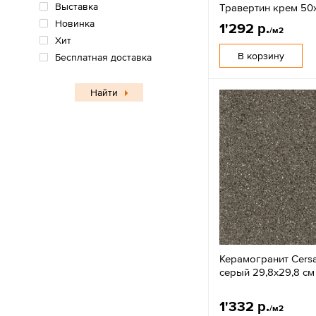
Выставка
Травертин крем 50
Новинка
1'292 р.
/м2
Хит
В корзину
Бесплатная доставка
Найти
Керамогранит Cersan
серый 29,8x29,8 см
1'332 р.
/м2