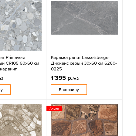
ит Primavera
Керамогранит Lasselsberger
ый CR105 60x60 см
Диккенс серый 30x60 см 6260-
 карвинг
0225
1'395 р.
м2
/м2
ну
В корзину
Акция