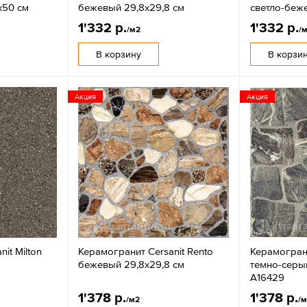
х50 см
бежевый 29,8x29,8 см
светло-беж
1'332 р.
1'332 р.
/м2
/
В корзину
В корзи
Акция
Акция
it Milton
Керамогранит Cersanit Rento
Керамограни
бежевый 29,8х29,8 см
темно-серы
A16429
1'378 р.
1'378 р.
/м2
/