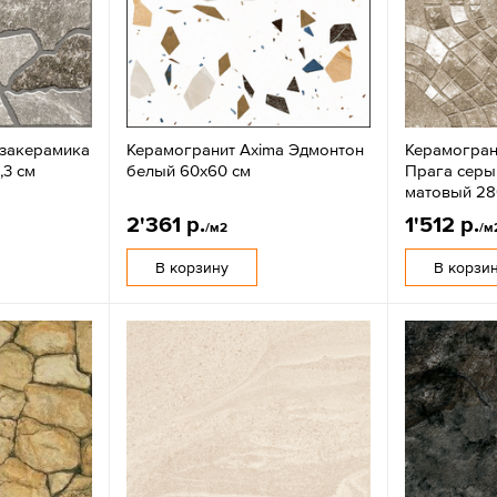
езакерамика
Керамогранит Axima Эдмонтон
Керамогран
,3 см
белый 60x60 см
Прага серы
матовый 28
2'361 р.
1'512 р.
/м2
/м
В корзину
В корзи