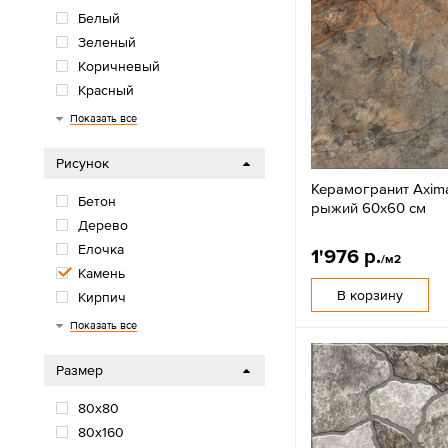
Белый
Зеленый
Коричневый
Красный
Многоцветный
Оранжевый/желтый
Розовый/фиолетовый
Серый
Синий/голубой
Черный
Показать все
Рисунок
Керамогранит Axim
Бетон
рыжий 60x60 см
Дерево
Елочка
1'976 р.
/м2
Камень
В корзину
Кирпич
Моноколор
Мрамор
Обои
Орнамент
Паркет
Терраццо
Травертин
Цветы
Цемент
Показать все
Размер
80х80
80x160