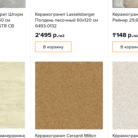
арет Шторм
Керамогранит Lasselsberger
Керамогран
60 см
Полдень песочный 60x120 см
Рейнир 29,6
STR СВ
6493-0132
2'495 р.
1'148 р.
/м2
/м
В корзину
В корзи
езакерамика
Керамогранит Cersanit Milton
Керамограни