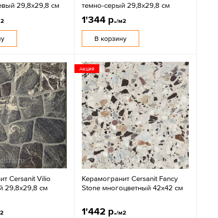
евый 29,8x29,8 см
темно-серый 29,8x29,8 см
1'344 р.
м2
/м2
ну
В корзину
Акция
т Cersanit Vilio
Керамогранит Cersanit Fancy
й 29,8x29,8 см
Stone многоцветный 42х42 см
1'442 р.
м2
/м2