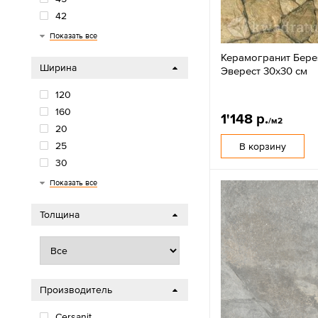
42
40
33
30
22
20
18
15
12
100
Показать все
Керамогранит Бер
Ширина
Эверест 30х30 см
120
160
1'148 р.
/м2
20
25
В корзину
30
33
40
42
45
50
60
80
90
Показать все
Толщина
Производитель
Cersanit