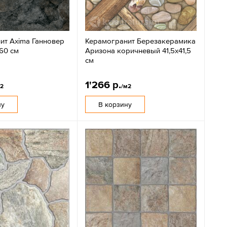
ит Axima Ганновер
Керамогранит Березакерамика
60 см
Аризона коричневый 41,5х41,5
см
1'266 р.
м2
/м2
ну
В корзину