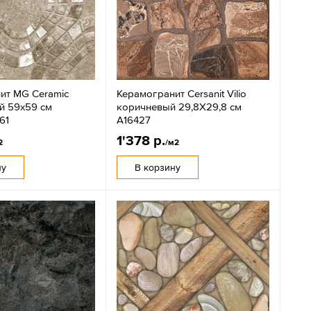
ит MG Ceramic
Керамогранит Cersanit Vilio
й 59x59 см
коричневый 29,8X29,8 см
61
A16427
1'378 р.
2
/м2
ну
В корзину