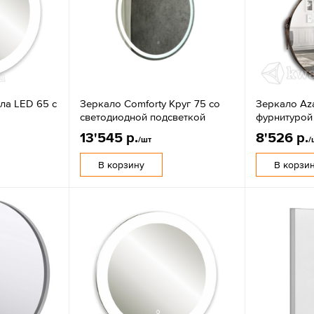
ла LED 65 с
Зеркало Comforty Круг 75 со
Зеркало Aza
светодиодной подсветкой
фурнитурой
13'545 р.
8'526 р.
/шт
/
В корзину
В корзи