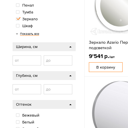
Пенал
Тумба
Зеркало
Шкаф
Столешница
Стеллаж
Полка
Консоль
Показать все
Зеркало Azario Пер
Ширина, см
подсветкой
9'541 р.
/шт
от
до
В корзину
Глубина, см
от
до
Оттенок
Бежевый
Белый