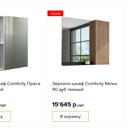
Акция
аф Comforty Прага
Зеркало-шкаф Comforty Кёльн
ый
90 дуб темный
.
15'645 р.
/шт
/шт
ну
В корзину