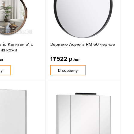
rio Капитан 51 с
Зеркало Aqwella RM 60 черное
 из кожи
11'522 р.
шт
/шт
ну
В корзину