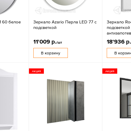
M 60 белое
Зеркало Azario Перла LED 77 с
Зеркало Ro
подсветкой
подсветкой
антизапоте
11'009 р.
18'936 р
/шт
В корзину
В корзи
Акция
Акция