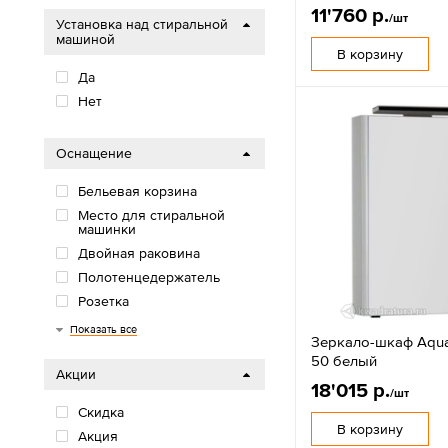
11'760 р.
/шт
Установка над стиральной
машиной
В корзину
Да
Нет
Оснащение
Бельевая корзина
Место для стиральной
машинки
Двойная раковина
Полотенцедержатель
Розетка
Подсветка
Механизм доводчика
Часы
Bluetooth
Показать все
Зеркало-шкаф Aqua
50 белый
Акции
18'015 р.
/шт
Скидка
В корзину
Акция