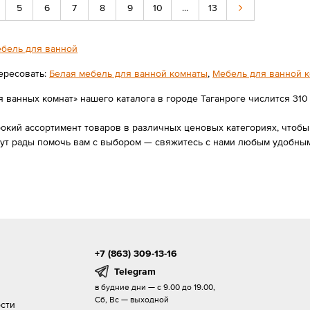
5
6
7
8
9
10
...
13
бель для ванной
ересовать:
Белая мебель для ванной комнаты
,
Мебель для ванной 
 ванных комнат» нашего каталога в городе Таганроге числится 310 т
ий ассортимент товаров в различных ценовых категориях, чтобы в
дут рады помочь вам с выбором — свяжитесь с нами любым удобным
+7 (863) 309-13-16
Telegram
в будние дни — с 9.00 до 19.00,
Сб, Вс — выходной
сти