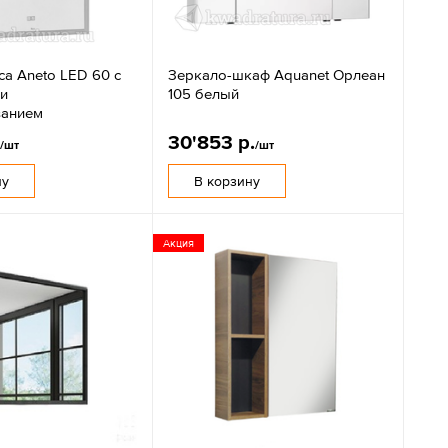
ca Aneto LED 60 с
Зеркало-шкаф Aquanet Орлеан
 и
105 белый
ванием
.
30'853 р.
/шт
/шт
ну
В корзину
Акция