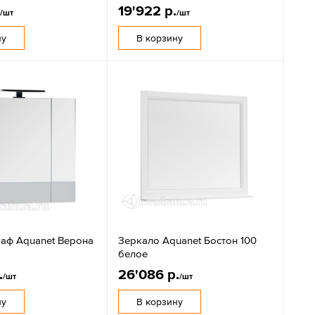
.
19'922 р.
/шт
/шт
ну
В корзину
аф Aquanet Верона
Зеркало Aquanet Бостон 100
белое
.
26'086 р.
/шт
/шт
ну
В корзину