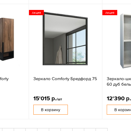
Акция
Акция
orty
Зеркало Comforty Бредфорд 75
Зеркало-шк
60 дуб бел
15'015 р.
12'390 р
/шт
В корзину
В корзи