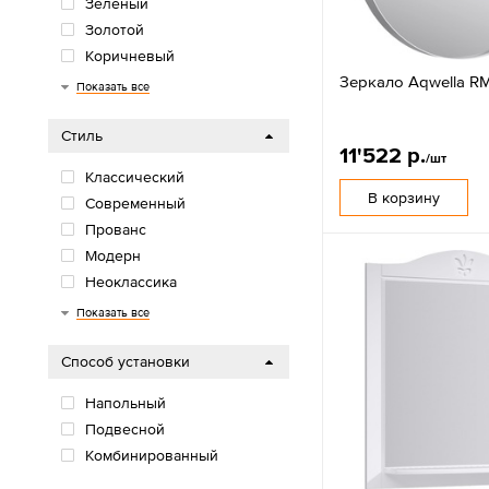
Зеленый
Золотой
Коричневый
Зеркало Aqwella R
Серебристый
Серый
Синий
Черный
Показать все
Стиль
11'522 р.
/шт
Классический
В корзину
Современный
Прованс
Модерн
Неоклассика
Ретро
Лофт
Показать все
Способ установки
Напольный
Подвесной
Комбинированный