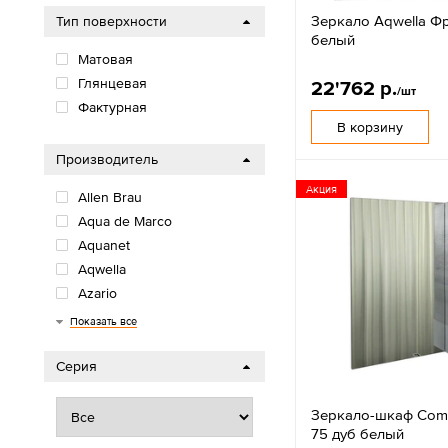
Зеркало Aqwella Ф
Тип поверхности
белый
Матовая
Глянцевая
22'762 р.
/шт
Фактурная
В корзину
Производитель
Акция
Allen Brau
Aqua de Marco
Aquanet
Aqwella
Azario
Cersanit
Diwo
Grossman
Loranto
Onika
Roca
Stworki
Viant
Акватон
Итана
Сomforty
Показать все
Серия
Зеркало-шкаф Comf
75 дуб белый