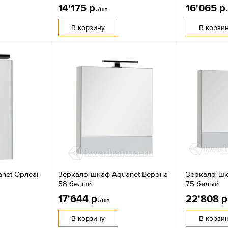
14'175 р.
16'065 р
/шт
В корзину
В корзи
net Орлеан
Зеркало-шкаф Aquanet Верона
Зеркало-шк
58 белый
75 белый
17'644 р.
22'808 р
/шт
В корзину
В корзи