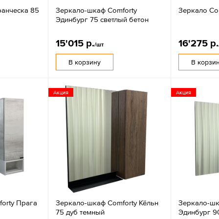
ранческа 85
Зеркало-шкаф Comforty
Зеркало Co
Эдинбург 75 светлый бетон
15'015 р.
16'275 р.
/шт
В корзину
В корзи
Акция
Акция
orty Прага
Зеркало-шкаф Comforty Кёльн
Зеркало-шк
75 дуб темный
Эдинбург 9