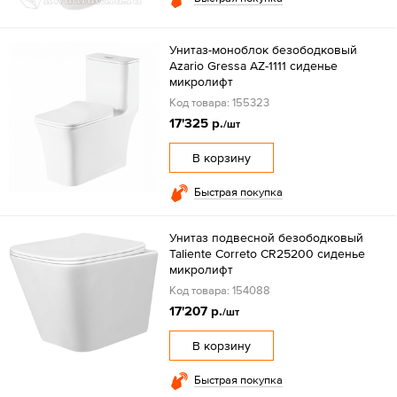
Унитаз-моноблок безободковый
Azario Gressa AZ-1111 сиденье
микролифт
Код товара: 155323
17'325 р.
/шт
В корзину
Быстрая покупка
Унитаз подвесной безободковый
Taliente Correto CR25200 сиденье
микролифт
Код товара: 154088
17'207 р.
/шт
В корзину
Быстрая покупка