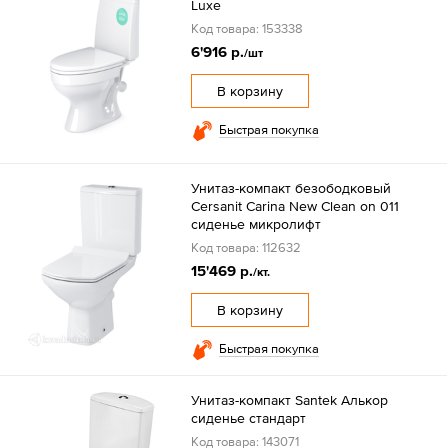
Luxe
Код товара: 153338
6'916 р.
/шт
В корзину
Быстрая покупка
Унитаз-компакт безободковый
Cersanit Carina New Clean on 011
сиденье микролифт
Код товара: 112632
15'469 р.
/кт.
В корзину
Быстрая покупка
Унитаз-компакт Santek Алькор
сиденье стандарт
Код товара: 143071