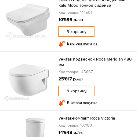
Kale Mood тонкое сиденье
Код товара: 144501
10'599 р.
/шт
В корзину
Быстрая покупка
Унитаз подвесной Roсa Meridian 480
мм
Код товара: 145667
25'817 р.
/шт
В корзину
Быстрая покупка
Унитаз-компакт Roсa Victoria
Код товара: 107180
14'648 р.
/кт.