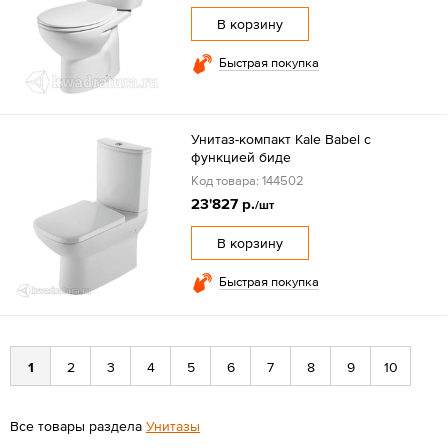
В корзину
Быстрая покупка
Унитаз-компакт Kale Babel с
функцией биде
Код товара: 144502
23'827 р.
/шт
В корзину
Быстрая покупка
1
2
3
4
5
6
7
8
9
10
Все товары раздела
Унитазы