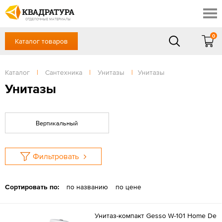
Таганрог
Скидки
Акции
ОТДЕЛОЧНЫЕ МАТЕРИАЛЫ
Готовые решения
0
Каталог товаров
+7 (863) 309-13-16
Доставка и оплата
Контакты
в будние дни — с 9.00 до 19.00,
Сб, Вс — выходной
Каталог
|
Сантехника
|
Унитазы
|
Унитазы
Отзывы
ЗАКАЗАТЬ ЗВОНОК
Унитазы
Вход
/
Регистрация
Вертикальный
Фильтровать
Сортировать по:
по названию
по цене
Унитаз-компакт Gesso W-101 Home De