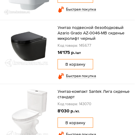
Быстрая покупка
Унитаз подвесной безободковый
Azario Grado AZ-0046-MB сиденье
микролифт черный
Код товара: 145677
14'175 р.
/шт
В корзину
Быстрая покупка
Унитаз-компакт Santek Лига сиденье
стандарт
Код товара: 143070
8'030 р.
/кт.
В корзину
Быстрая покупка