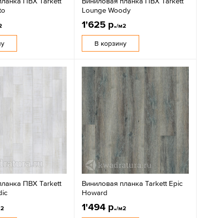
ланка ПВХ Tarkett
Виниловая планка ПВХ Tarkett
to
Lounge Woody
1'625 р.
2
/м2
ну
В корзину
ланка ПВХ Tarkett
Виниловая планка Tarkett Epic
ic
Howard
1'494 р.
м2
/м2