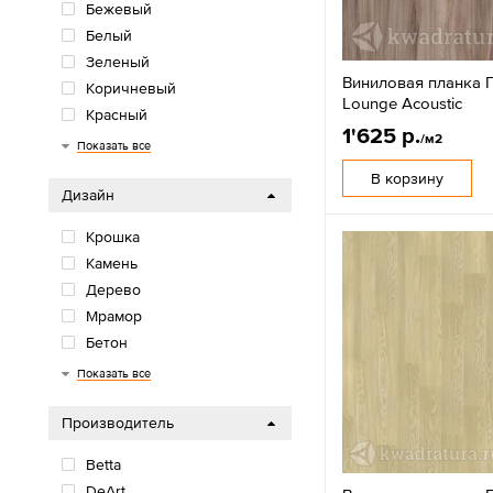
Бежевый
Белый
Зеленый
Виниловая планка П
Коричневый
Lounge Acoustic
Красный
1'625 р.
/м2
Многоцветный
Оранжевый/желтый
Розовый/фиолетовый
Серый
Синий/голубой
Черный
Показать все
В корзину
Дизайн
Крошка
Камень
Дерево
Мрамор
Бетон
Елочка
Показать все
Производитель
Betta
DeArt