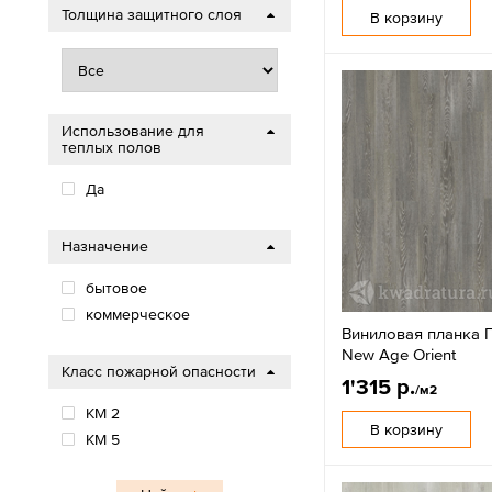
Толщина защитного слоя
В корзину
Использование для
теплых полов
Да
Назначение
бытовое
коммерческое
Виниловая планка П
New Age Orient
Класс пожарной опасности
1'315 р.
/м2
КМ 2
В корзину
КМ 5