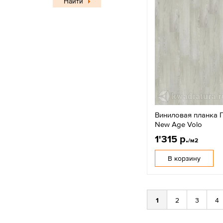
Найти
Виниловая планка П
New Age Volo
1'315 р.
/м2
В корзину
1
2
3
4