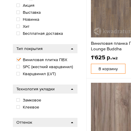
Акция
Выставка
Новинка
Хит
Бесплатная доставка
Виниловая планка П
Lounge Buddha
Тип покрытия
1'625 р.
/м2
Виниловая плитка ПВХ
SPС (жесткий кварцвинил)
В корзину
Кварцвинил (LVT)
Технология укладки
Замковое
Клеевое
Оттенок