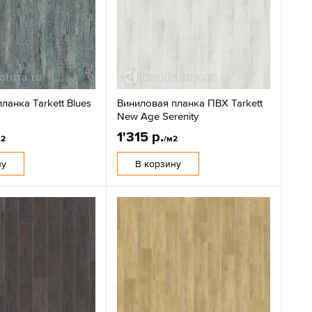
ланка Tarkett Blues
Виниловая планка ПВХ Tarkett
New Age Serenity
1'315 р.
м2
/м2
ну
В корзину