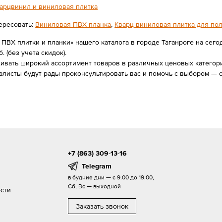
арцвинил и виниловая плитка
ересовать:
Виниловая ПВХ планка
,
Кварц-виниловая плитка для по
ПВХ плитки и планки» нашего каталога в городе Таганроге на сег
б. (без учета скидок).
вать широкий ассортимент товаров в различных ценовых категория
алисты будут рады проконсультировать вас и помочь с выбором — 
+7 (863) 309-13-16
Telegram
в будние дни — с 9.00 до 19.00,
Сб, Вс — выходной
сти
Заказать звонок