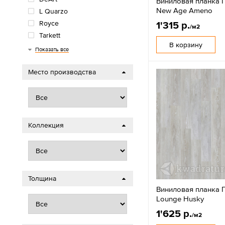
Виниловая планка П
New Age Ameno
L Quarzo
Royce
1'315 р.
/м2
Tarkett
В корзину
Timber
Кронапласт
Показать все
Место производства
Коллекция
Толщина
Виниловая планка П
Lounge Husky
1'625 р.
/м2