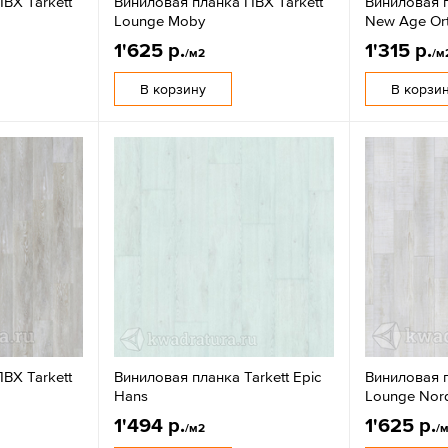
ВХ Tarkett
Виниловая планка ПВХ Tarkett
Виниловая п
Lounge Moby
New Age Or
1'625 р.
1'315 р.
/м2
/м
В корзину
В корзи
ВХ Tarkett
Виниловая планка Tarkett Epic
Виниловая п
Hans
Lounge Nord
1'494 р.
1'625 р.
/м2
/