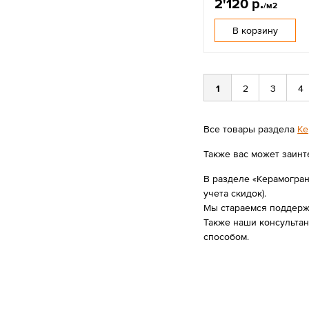
2'120 р.
/м2
В корзину
1
2
3
4
Все товары раздела
Ке
Также вас может заинт
В разделе «Керамограни
учета скидок).
Мы стараемся поддержи
Также наши консульта
способом.