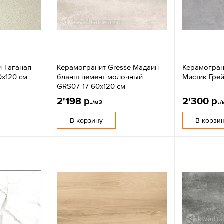
и Таганая
Керамогранит Gresse Мадаин
Керамогран
х120 см
бланш цемент молочный
Мистик Гре
GRS07-17 60х120 см
2'198 р.
2'300 р.
/м2
/
В корзину
В корзи