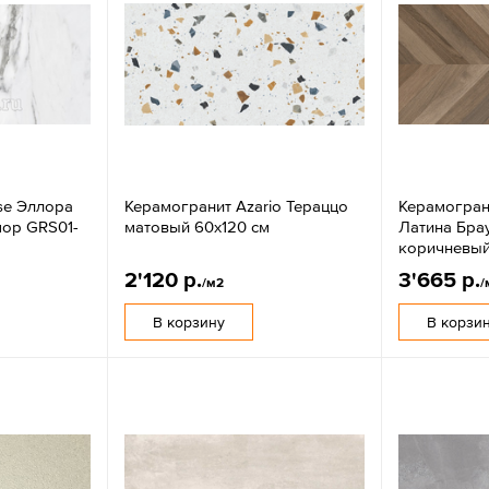
se Эллора
Керамогранит Azario Тераццо
Керамогран
ор GRS01-
матовый 60x120 см
Латина Бра
коричневый
2'120 р.
3'665 р.
/м2
/
В корзину
В корзи