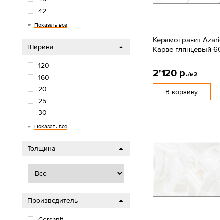
42
40
33
30
22
20
18
15
12
100
Показать все
Керамогранит Azari
Ширина
Карве глянцевый 6
120
2'120 р.
/м2
160
20
В корзину
25
30
33
40
42
45
50
60
80
90
Показать все
Толщина
Производитель
Cersanit