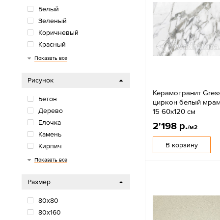
Белый
Зеленый
Коричневый
Красный
Многоцветный
Оранжевый/желтый
Розовый/фиолетовый
Серый
Синий/голубой
Черный
Показать все
Рисунок
Керамогранит Gres
Бетон
циркон белый мрам
Дерево
15 60х120 см
Елочка
2'198 р.
/м2
Камень
В корзину
Кирпич
Моноколор
Мрамор
Обои
Орнамент
Паркет
Терраццо
Травертин
Цветы
Цемент
Показать все
Размер
80х80
80x160