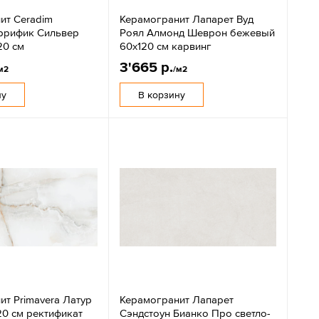
ит Ceradim
Керамогранит Лапарет Вуд
ррифик Сильвер
Роял Алмонд Шеврон бежевый
20 см
60x120 см карвинг
3'665 р.
м2
/м2
ну
В корзину
ит Primavera Латур
Керамогранит Лапарет
20 см ректификат
Сэндстоун Бианко Про светло-