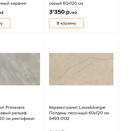
нный карвинг
серый 60x120 см
3'350 р.
м2
/м2
ну
В корзину
ит Primavera
Керамогранит Lasselsberger
евый рельеф
Полдень песочный 60x120 см
20 см ректификат
6493-0132