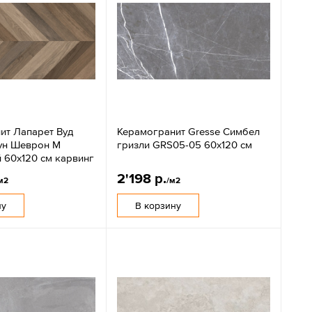
ит Лапарет Вуд
Керамогранит Gresse Симбел
ун Шеврон М
гризли GRS05-05 60х120 см
 60x120 см карвинг
2'198 р.
м2
/м2
ну
В корзину