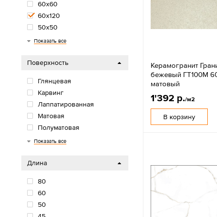
60х60
60х120
50х50
50x100
45х45
45x90
42х42
40х40
40x120
33х33
33x32
32x32
32x30
30х90
30х30
30x60
22х90
20х90
20х60
20х40
20х20
20х120
20x80
19x120
18х60
15х60
15x90
150x75
12x25
12,5х50
10х40
Показать все
Поверхность
Керамогранит Гран
бежевый ГТ100М 60
Глянцевая
матовый
Карвинг
1'392 р.
/м2
Лаппатированная
Матовая
В корзину
Полуматовая
Сахарная
Структурная
Показать все
Длина
80
60
50
45