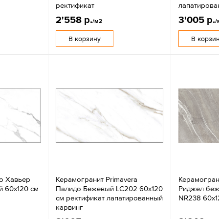
ректификат
лапатирова
2'558 р.
3'005 р.
/м2
/
В корзину
В корзи
io Хавьер
Керамогранит Primavera
Керамогран
й 60x120 см
Палидо Бежевый LC202 60x120
Риджел беж
см ректификат лапатированный
NR238 60x1
карвинг