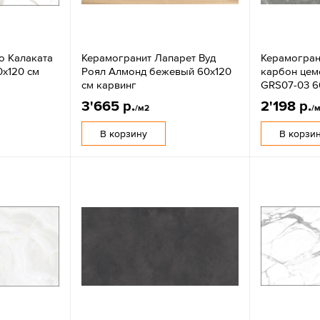
o Калаката
Керамогранит Лапарет Вуд
Керамогран
0x120 см
Роял Алмонд бежевый 60x120
карбон цем
см карвинг
GRS07-03 6
3'665 р.
2'198 р.
/м2
/
В корзину
В корзи