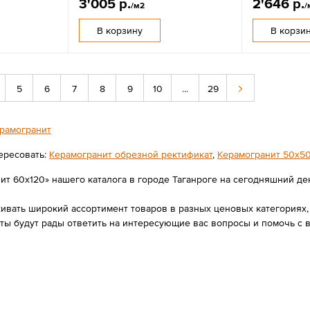
3'005 р.
2'646 р.
/м2
/
В корзину
В корзи
5
6
7
8
9
10
...
29
рамогранит
ересовать:
Керамогранит обрезной ректификат
,
Керамогранит 50х5
т 60x120» нашего каталога в городе Таганроге на сегодняшний день
вать широкий ассортимент товаров в разных ценовых категориях, 
нты будут рады ответить на интересующие вас вопросы и помочь с