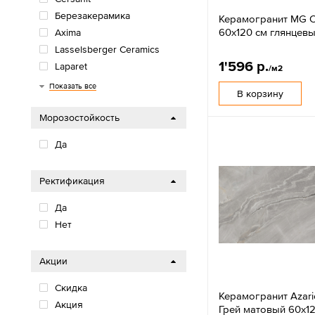
Березакерамика
Керамогранит MG C
60x120 см глянцев
Axima
Lasselsberger Ceramics
1'596 р.
Laparet
/м2
Gresse
Грани Таганая
Sotgres
Пиастрелла
Casaticeramica
Gracia Ceramica
Primavera
Azario
Ceradim
Artkera
Delacora
Alma Ceramica
MG Ceramic
New Trend
LCM
Global Tile
Arcadia Ceramica
Показать все
В корзину
Морозостойкость
Да
Ректификация
Да
Нет
Акции
Скидка
Керамогранит Azari
Акция
Грей матовый 60x1