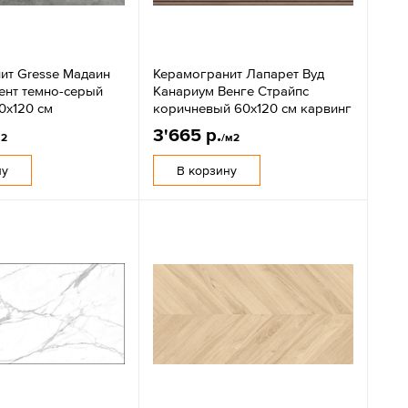
ит Gresse Мадаин
Керамогранит Лапарет Вуд
ент темно-серый
Канариум Венге Страйпс
0х120 см
коричневый 60x120 см карвинг
3'665 р.
м2
/м2
ну
В корзину