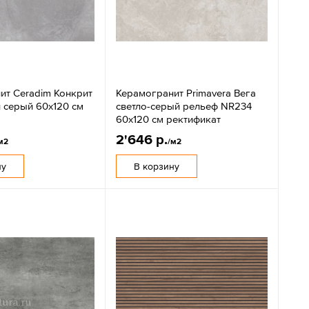
ит Ceradim Конкрит
Керамогранит Primavera Вега
й серый 60x120 см
светло-серый рельеф NR234
60x120 см ректификат
2'646 р.
м2
/м2
ну
В корзину