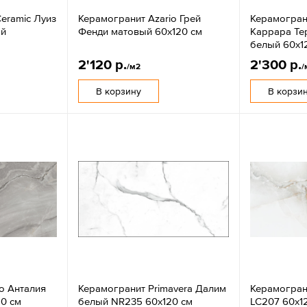
eramic Луиз
Керамогранит Azario Грей
Керамогран
ый
Фенди матовый 60x120 см
Каррара Те
белый 60x1
2'120 р.
2'300 р.
/м2
/
В корзину
В корзи
o Анталия
Керамогранит Primavera Далим
Керамогран
20 см
белый NR235 60x120 см
LC207 60x1