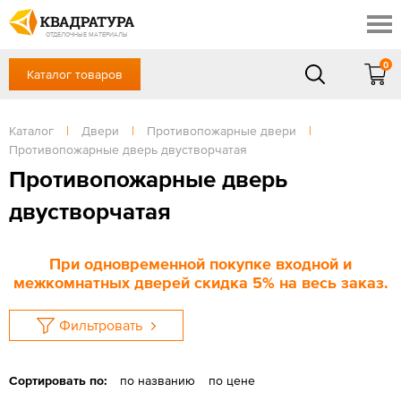
Таганрог
Скидки
Акции
ОТДЕЛОЧНЫЕ МАТЕРИАЛЫ
Готовые решения
0
Каталог товаров
+7 (863) 309-13-16
Доставка и оплата
Контакты
в будние дни — с 9.00 до 19.00,
Сб, Вс — выходной
Каталог
|
Двери
|
Противопожарные двери
|
Отзывы
Противопожарные дверь двустворчатая
ЗАКАЗАТЬ ЗВОНОК
Противопожарные дверь
Вход
/
Регистрация
двустворчатая
При одновременной покупке входной и
межкомнатных дверей скидка 5% на весь заказ.
Фильтровать
Сортировать по:
по названию
по цене