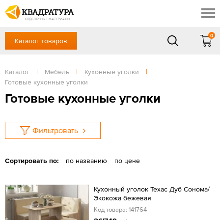
Таганрог
Скидки
Акции
ОТДЕЛОЧНЫЕ МАТЕРИАЛЫ
Готовые решения
0
Каталог товаров
+7 (863) 309-13-16
Доставка и оплата
Контакты
в будние дни — с 9.00 до 19.00,
Сб, Вс — выходной
Каталог
|
Мебель
|
Кухонные уголки
|
Отзывы
Готовые кухонные уголки
ЗАКАЗАТЬ ЗВОНОК
Готовые кухонные уголки
Вход
/
Регистрация
Фильтровать
Сортировать по:
по названию
по цене
Кухонный уголок Техас Дуб Сонома/
Экокожа бежевая
Код товара: 141764