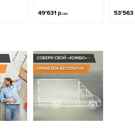
49'631 р.
53'563 
/кт.