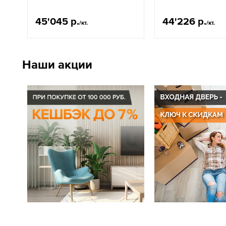
45'045 р.
44'226 р.
/кт.
/кт.
Наши акции