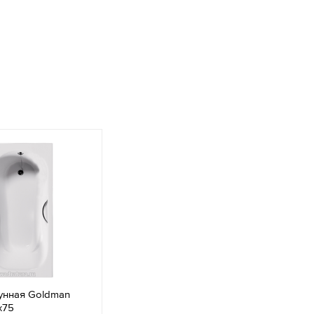
унная Goldman
х75