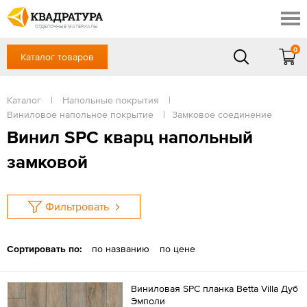
Таганрог
Скидки
Акции
ОТДЕЛОЧНЫЕ МАТЕРИАЛЫ
Готовые решения
0
Каталог товаров
+7 (863) 309-13-16
Доставка и оплата
Контакты
в будние дни — с 9.00 до 19.00,
Сб, Вс — выходной
Каталог
|
Напольные покрытия
|
Отзывы
Виниловое напольное покрытие
|
Замковое соединение
ЗАКАЗАТЬ ЗВОНОК
Винил SPC кварц напольный
Вход
/
Регистрация
замковой
Фильтровать
Сортировать по:
по названию
по цене
Виниловая SPC планка Betta Villa Дуб
Эмполи