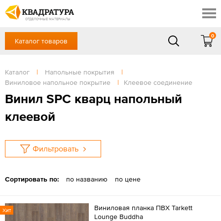
Таганрог
Скидки
Акции
ОТДЕЛОЧНЫЕ МАТЕРИАЛЫ
Готовые решения
0
Каталог товаров
+7 (863) 309-13-16
Доставка и оплата
Контакты
в будние дни — с 9.00 до 19.00,
Сб, Вс — выходной
Каталог
|
Напольные покрытия
|
Отзывы
Виниловое напольное покрытие
|
Клеевое соединение
ЗАКАЗАТЬ ЗВОНОК
Винил SPC кварц напольный
Вход
/
Регистрация
клеевой
Фильтровать
Сортировать по:
по названию
по цене
Виниловая планка ПВХ Tarkett
Хит
Lounge Buddha