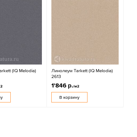
rkett (IQ Melodia)
Линолеум Tarkett (IQ Melodia)
2613
1'846 р.
м2
/м2
ну
В корзину