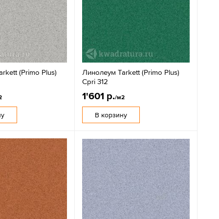
kett (Primo Plus)
Линолеум Tarkett (Primo Plus)
Cpri 312
1'601 р.
2
/м2
ну
В корзину