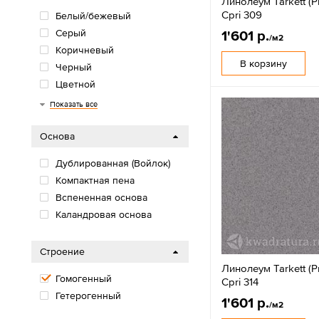
Линолеум Tarkett (P
Cpri 309
Белый/бежевый
Серый
1'601 р.
/м2
Коричневый
В корзину
Черный
Цветной
Синий
Красный
Зеленый
Оранжевый
Бежевый
Показать все
Основа
Дублированная (Войлок)
Компактная пена
Вспененная основа
Каландровая основа
Строение
Линолеум Tarkett (P
Гомогенный
Cpri 314
Гетерогенный
1'601 р.
/м2