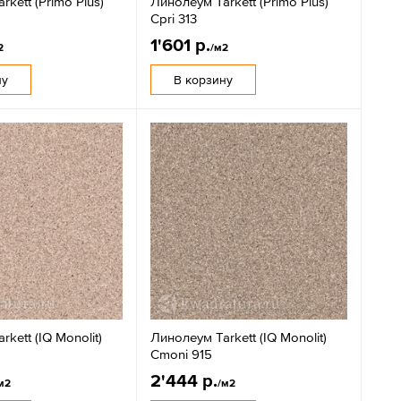
kett (Primo Plus)
Линолеум Tarkett (Primo Plus)
Cpri 313
1'601 р.
2
/м2
ну
В корзину
kett (IQ Monolit)
Линолеум Tarkett (IQ Monolit)
Cmoni 915
2'444 р.
м2
/м2