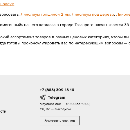
нолеум
ересовать:
Линолеум толщиной 2 мм
,
Линолеум под дерево
,
Линоле
могенный» нашего каталога в городе Таганроге насчитывается 38 то
ий ассортимент товаров в разных ценовых категориях, чтобы вы в
егда готовы проконсультировать вас по интересующим вопросам — 
+7 (863) 309-13-16
Telegram
в будние дни — с 9.00 до 19.00,
Сб, Вс — выходной
сти
Заказать звонок