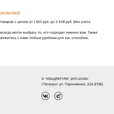
ум бытовой
.
варов с ценою от 1 601 руб. до 3 439 руб. (без учета
сегда могли выбрать то, что подходит именно вам. Также
свяжитесь с нами любым удобным для вас способом.
© "КВАДРАТУРА", 2011-2026г.
г.Таганрог,
ул. Пархоменко, 22А (ПЭК)
vk
tg