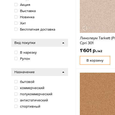
Акция
Выставка
Новинка
Хит
Бесплатная доставка
Линолеум Tarkett (P
Cpri 301
Вид покупки
1'601 р.
/м2
В нарезку
Рулон
В корзину
Назначение
бытовой
коммерческий
полукоммерческий
антистатический
спортивный