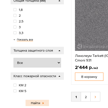
Общая толщина (мм)
1,8
2
2,5
3
3,3
3,5
3,7
4
4,5
Показать все
Толщина защитного слоя
Линолеум Tarkett (IQ
Cmoni 931
2'444 р.
/м2
Класс пожарной опасности
В корзину
КМ 2
КМ 5
1
2
Найти